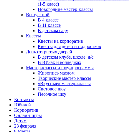
(1-5 класс)
Новогодние мастер-классы
Выпускной
В 4 классе
В 11 классе
В детском саду
Квесты
Квесты на корпоратив
Квесты для детей и подростков
День открытых дверей
В детском клубе, школе, д/с
В ВУЗах и колледжах
Мастер-классы и шоу-программы
Живопись маслом
Творческие мастер-классы
«Вкусные» мастер-классы
Световое шоу
Песочное шоу
Контакты
Юбилей
Корпоратив
Онлайн-игры
Детям
23 февраля
8 Марта