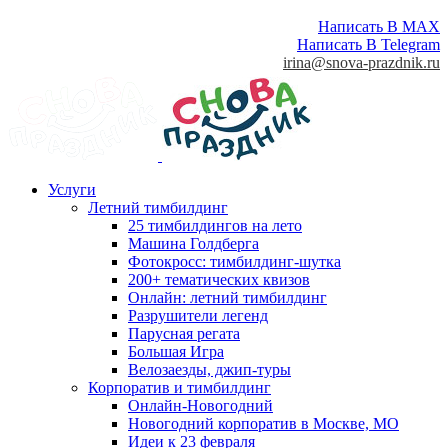
Написать В MAX
Написать В Telegram
irina@snova-prazdnik.ru
Услуги
Летний тимбилдинг
25 тимбилдингов на лето
Машина Голдберга
Фотокросс: тимбилдинг-шутка
200+ тематических квизов
Онлайн: летний тимбилдинг
Разрушители легенд
Парусная регата
Большая Игра
Велозаезды, джип-туры
Корпоратив и тимбилдинг
Онлайн-Новогодний
Новогодний корпоратив в Москве, МО
Идеи к 23 февраля