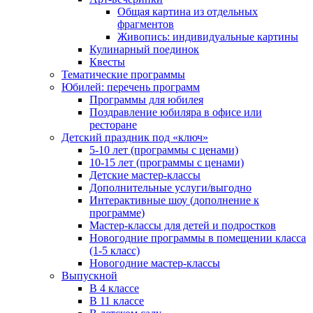
Общая картина из отдельных
фрагментов
Живопись: индивидуальные картины
Кулинарный поединок
Квесты
Тематические программы
Юбилей: перечень программ
Программы для юбилея
Поздравление юбиляра в офисе или
ресторане
Детский праздник под «ключ»
5-10 лет (программы с ценами)
10-15 лет (программы с ценами)
Детские мастер-классы
Дополнительные услуги/выгодно
Интерактивные шоу (дополнение к
программе)
Мастер-классы для детей и подростков
Новогодние программы в помещении класса
(1-5 класс)
Новогодние мастер-классы
Выпускной
В 4 классе
В 11 классе