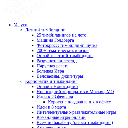
Услуги
Летний тимбилдинг
25 тимбилдингов на лето
Машина Голдберга
Фотокросс: тимбилдинг-шутка
200+ тематических квизов
Онлайн: летний тимбилдинг
Разрушители легенд
Парусная регата
Большая Игра
Велозаезды, джип-туры
Корпоратив и тимбилдинг
Онлайн-Новогодний
Новогодний корпоратив в Москве, МО
Идеи к 23 февраля
Короткие поздравления в офисе
Идеи к 8 марта
Интеллектуально-развлекательные игры
Командные игры онлайн
Всем по барабану (ритмо-тимбилдинг)
Арт-вечеринки