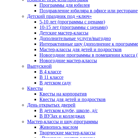
Программы для юбилея
Поздравление юбиляра в офисе или ресторане
Детский праздник под «ключ»
5-10 лет (программы с ценами)
10-15 лет (программы с ценами)
Детские мастер-классы
Дополнительные услуги/выгодно
Интерактивные шоу (дополнение к программе
Мастер-классы для детей и подростков
Новогодние программы в помещении класса (1
Новогодние мастер-классы
Выпускной
В 4 классе
В 11 классе
В детском саду
Квесты
Квесты на корпоратив
Квесты для детей и подростков
День открытых дверей
В детском клубе, школе, д/с
В ВУЗах и колледжах
Мастер-классы и шоу-программы
Живопись маслом
Творческие мастер-классы