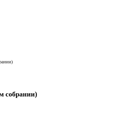
рании)
м собрании)