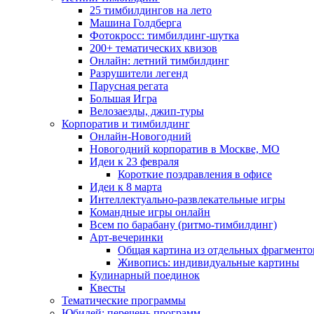
25 тимбилдингов на лето
Машина Голдберга
Фотокросс: тимбилдинг-шутка
200+ тематических квизов
Онлайн: летний тимбилдинг
Разрушители легенд
Парусная регата
Большая Игра
Велозаезды, джип-туры
Корпоратив и тимбилдинг
Онлайн-Новогодний
Новогодний корпоратив в Москве, МО
Идеи к 23 февраля
Короткие поздравления в офисе
Идеи к 8 марта
Интеллектуально-развлекательные игры
Командные игры онлайн
Всем по барабану (ритмо-тимбилдинг)
Арт-вечеринки
Общая картина из отдельных фрагменто
Живопись: индивидуальные картины
Кулинарный поединок
Квесты
Тематические программы
Юбилей: перечень программ