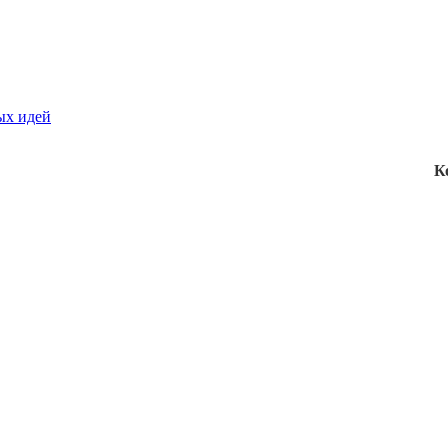
ых идей
К