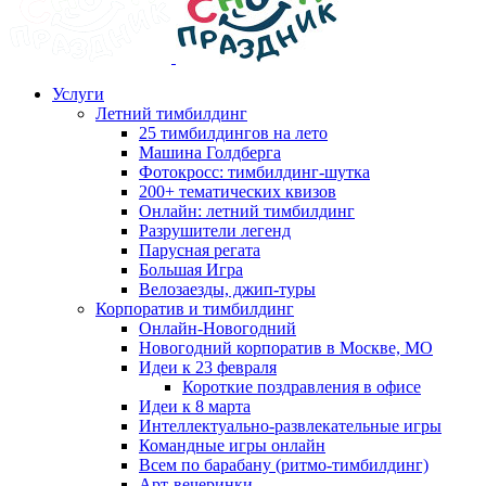
Услуги
Летний тимбилдинг
25 тимбилдингов на лето
Машина Голдберга
Фотокросс: тимбилдинг-шутка
200+ тематических квизов
Онлайн: летний тимбилдинг
Разрушители легенд
Парусная регата
Большая Игра
Велозаезды, джип-туры
Корпоратив и тимбилдинг
Онлайн-Новогодний
Новогодний корпоратив в Москве, МО
Идеи к 23 февраля
Короткие поздравления в офисе
Идеи к 8 марта
Интеллектуально-развлекательные игры
Командные игры онлайн
Всем по барабану (ритмо-тимбилдинг)
Арт-вечеринки