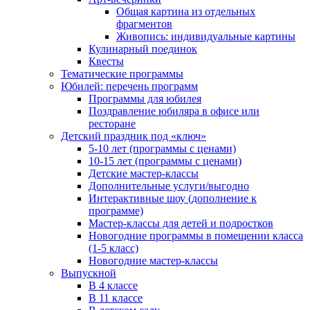
Общая картина из отдельных
фрагментов
Живопись: индивидуальные картины
Кулинарный поединок
Квесты
Тематические программы
Юбилей: перечень программ
Программы для юбилея
Поздравление юбиляра в офисе или
ресторане
Детский праздник под «ключ»
5-10 лет (программы с ценами)
10-15 лет (программы с ценами)
Детские мастер-классы
Дополнительные услуги/выгодно
Интерактивные шоу (дополнение к
программе)
Мастер-классы для детей и подростков
Новогодние программы в помещении класса
(1-5 класс)
Новогодние мастер-классы
Выпускной
В 4 классе
В 11 классе