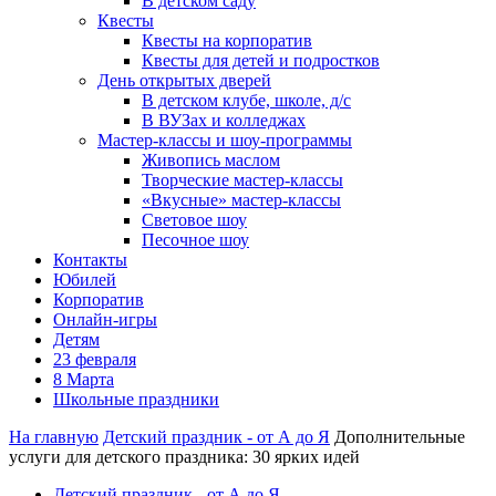
В детском саду
Квесты
Квесты на корпоратив
Квесты для детей и подростков
День открытых дверей
В детском клубе, школе, д/с
В ВУЗах и колледжах
Мастер-классы и шоу-программы
Живопись маслом
Творческие мастер-классы
«Вкусные» мастер-классы
Световое шоу
Песочное шоу
Контакты
Юбилей
Корпоратив
Онлайн-игры
Детям
23 февраля
8 Марта
Школьные праздники
На главную
Детский праздник - от А до Я
Дополнительные
услуги для детского праздника: 30 ярких идей
Детский праздник - от А до Я