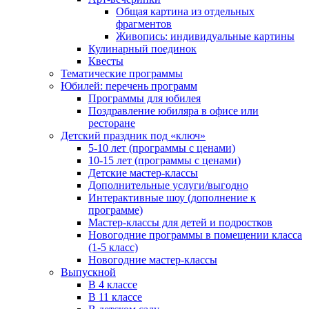
Общая картина из отдельных
фрагментов
Живопись: индивидуальные картины
Кулинарный поединок
Квесты
Тематические программы
Юбилей: перечень программ
Программы для юбилея
Поздравление юбиляра в офисе или
ресторане
Детский праздник под «ключ»
5-10 лет (программы с ценами)
10-15 лет (программы с ценами)
Детские мастер-классы
Дополнительные услуги/выгодно
Интерактивные шоу (дополнение к
программе)
Мастер-классы для детей и подростков
Новогодние программы в помещении класса
(1-5 класс)
Новогодние мастер-классы
Выпускной
В 4 классе
В 11 классе