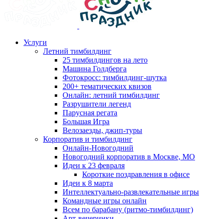
Услуги
Летний тимбилдинг
25 тимбилдингов на лето
Машина Голдберга
Фотокросс: тимбилдинг-шутка
200+ тематических квизов
Онлайн: летний тимбилдинг
Разрушители легенд
Парусная регата
Большая Игра
Велозаезды, джип-туры
Корпоратив и тимбилдинг
Онлайн-Новогодний
Новогодний корпоратив в Москве, МО
Идеи к 23 февраля
Короткие поздравления в офисе
Идеи к 8 марта
Интеллектуально-развлекательные игры
Командные игры онлайн
Всем по барабану (ритмо-тимбилдинг)
Арт-вечеринки