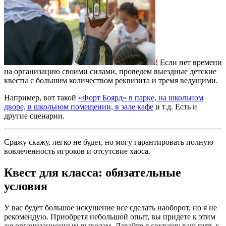
!
Если нет времени
на организацию своими силами, проведем выездные детские
квесты с большим количеством реквизита и тремя ведущими.
Например, вот такой
«Форт Боярд» в парке, на школьном
дворе, в школьном помещении, в зале кафе
и т.д. Есть и
другие сценарии.
Сражу скажу, легко не будет, но могу гарантировать полную
вовлеченность игроков и отсутсвие хаоса.
Квест для класса: обязательные
условия
У вас будет большое искушение все сделать наоборот, но я не
рекомендую. Приобретя небольшой опыт, вы придете к этим
же организационным выводам. Давайте я сокращу ваш путь к