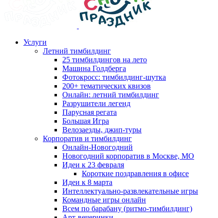
Услуги
Летний тимбилдинг
25 тимбилдингов на лето
Машина Голдберга
Фотокросс: тимбилдинг-шутка
200+ тематических квизов
Онлайн: летний тимбилдинг
Разрушители легенд
Парусная регата
Большая Игра
Велозаезды, джип-туры
Корпоратив и тимбилдинг
Онлайн-Новогодний
Новогодний корпоратив в Москве, МО
Идеи к 23 февраля
Короткие поздравления в офисе
Идеи к 8 марта
Интеллектуально-развлекательные игры
Командные игры онлайн
Всем по барабану (ритмо-тимбилдинг)
Арт-вечеринки