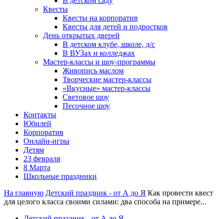
В детском саду
Квесты
Квесты на корпоратив
Квесты для детей и подростков
День открытых дверей
В детском клубе, школе, д/с
В ВУЗах и колледжах
Мастер-классы и шоу-программы
Живопись маслом
Творческие мастер-классы
«Вкусные» мастер-классы
Световое шоу
Песочное шоу
Контакты
Юбилей
Корпоратив
Онлайн-игры
Детям
23 февраля
8 Марта
Школьные праздники
На главную
Детский праздник - от А до Я
Как провести квест
для целого класса своими силами: два способа на примере...
Детский праздник - от А до Я