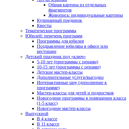
Общая картина из отдельных
фрагментов
Живопись: индивидуальные картины
Кулинарный поединок
Квесты
Тематические программы
Юбилей: перечень программ
Программы для юбилея
Поздравление юбиляра в офисе или
ресторане
Детский праздник под «ключ»
5-10 лет (программы с ценами)
10-15 лет (программы с ценами)
Детские мастер-классы
Дополнительные услуги/выгодно
Интерактивные шоу (дополнение к
программе)
Мастер-классы для детей и подростков
Новогодние программы в помещении класса
(1-5 класс)
Новогодние мастер-классы
Выпускной
В 4 классе
В 11 классе