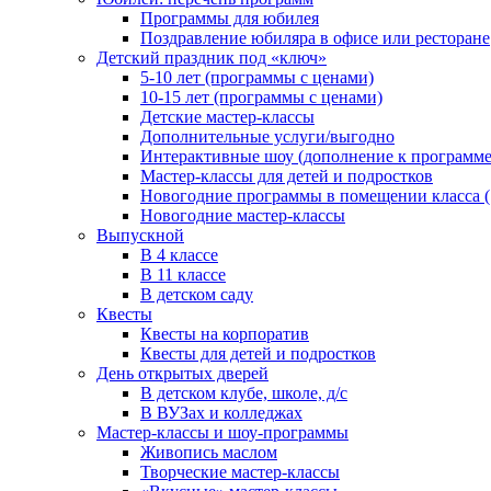
Программы для юбилея
Поздравление юбиляра в офисе или ресторане
Детский праздник под «ключ»
5-10 лет (программы с ценами)
10-15 лет (программы с ценами)
Детские мастер-классы
Дополнительные услуги/выгодно
Интерактивные шоу (дополнение к программе
Мастер-классы для детей и подростков
Новогодние программы в помещении класса (1
Новогодние мастер-классы
Выпускной
В 4 классе
В 11 классе
В детском саду
Квесты
Квесты на корпоратив
Квесты для детей и подростков
День открытых дверей
В детском клубе, школе, д/с
В ВУЗах и колледжах
Мастер-классы и шоу-программы
Живопись маслом
Творческие мастер-классы