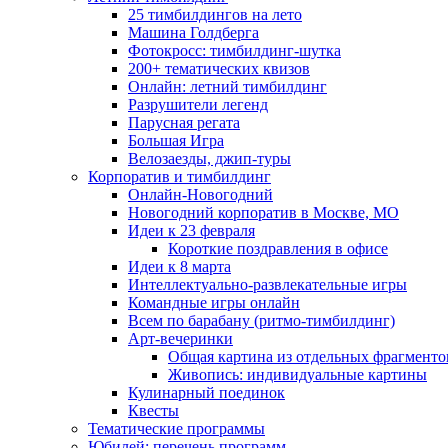
25 тимбилдингов на лето
Машина Голдберга
Фотокросс: тимбилдинг-шутка
200+ тематических квизов
Онлайн: летний тимбилдинг
Разрушители легенд
Парусная регата
Большая Игра
Велозаезды, джип-туры
Корпоратив и тимбилдинг
Онлайн-Новогодний
Новогодний корпоратив в Москве, МО
Идеи к 23 февраля
Короткие поздравления в офисе
Идеи к 8 марта
Интеллектуально-развлекательные игры
Командные игры онлайн
Всем по барабану (ритмо-тимбилдинг)
Арт-вечеринки
Общая картина из отдельных фрагменто
Живопись: индивидуальные картины
Кулинарный поединок
Квесты
Тематические программы
Юбилей: перечень программ