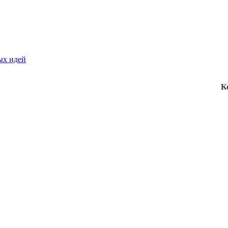
ых идей
К