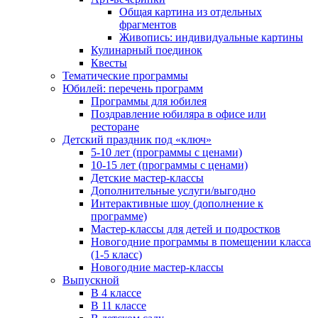
Общая картина из отдельных
фрагментов
Живопись: индивидуальные картины
Кулинарный поединок
Квесты
Тематические программы
Юбилей: перечень программ
Программы для юбилея
Поздравление юбиляра в офисе или
ресторане
Детский праздник под «ключ»
5-10 лет (программы с ценами)
10-15 лет (программы с ценами)
Детские мастер-классы
Дополнительные услуги/выгодно
Интерактивные шоу (дополнение к
программе)
Мастер-классы для детей и подростков
Новогодние программы в помещении класса
(1-5 класс)
Новогодние мастер-классы
Выпускной
В 4 классе
В 11 классе