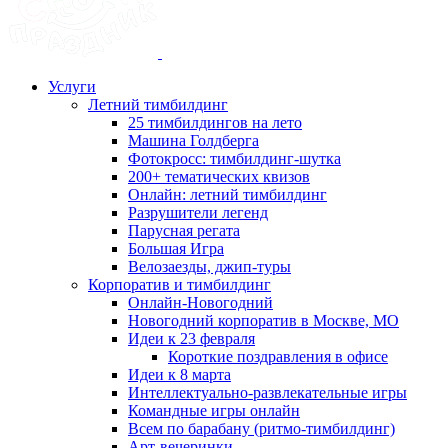
Услуги
Летний тимбилдинг
25 тимбилдингов на лето
Машина Голдберга
Фотокросс: тимбилдинг-шутка
200+ тематических квизов
Онлайн: летний тимбилдинг
Разрушители легенд
Парусная регата
Большая Игра
Велозаезды, джип-туры
Корпоратив и тимбилдинг
Онлайн-Новогодний
Новогодний корпоратив в Москве, МО
Идеи к 23 февраля
Короткие поздравления в офисе
Идеи к 8 марта
Интеллектуально-развлекательные игры
Командные игры онлайн
Всем по барабану (ритмо-тимбилдинг)
Арт-вечеринки