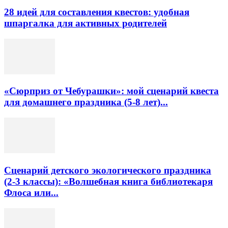
28 идей для составления квестов: удобная
шпаргалка для активных родителей
«Сюрприз от Чебурашки»: мой сценарий квеста
для домашнего праздника (5-8 лет)...
Сценарий детского экологического праздника
(2-3 классы): «Волшебная книга библиотекаря
Флоса или...