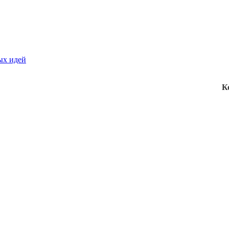
ых идей
К