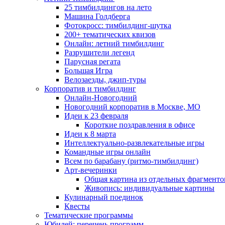
25 тимбилдингов на лето
Машина Голдберга
Фотокросс: тимбилдинг-шутка
200+ тематических квизов
Онлайн: летний тимбилдинг
Разрушители легенд
Парусная регата
Большая Игра
Велозаезды, джип-туры
Корпоратив и тимбилдинг
Онлайн-Новогодний
Новогодний корпоратив в Москве, МО
Идеи к 23 февраля
Короткие поздравления в офисе
Идеи к 8 марта
Интеллектуально-развлекательные игры
Командные игры онлайн
Всем по барабану (ритмо-тимбилдинг)
Арт-вечеринки
Общая картина из отдельных фрагменто
Живопись: индивидуальные картины
Кулинарный поединок
Квесты
Тематические программы
Юбилей: перечень программ