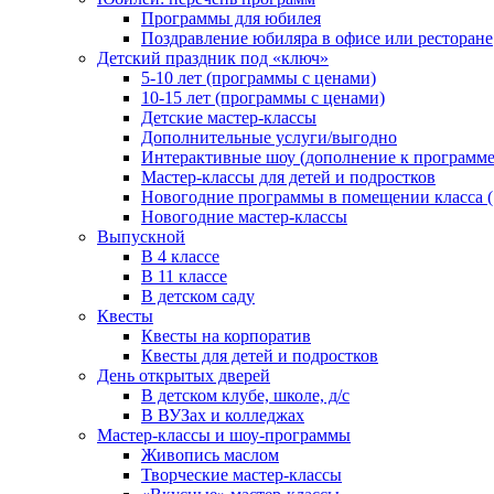
Программы для юбилея
Поздравление юбиляра в офисе или ресторане
Детский праздник под «ключ»
5-10 лет (программы с ценами)
10-15 лет (программы с ценами)
Детские мастер-классы
Дополнительные услуги/выгодно
Интерактивные шоу (дополнение к программе
Мастер-классы для детей и подростков
Новогодние программы в помещении класса (1
Новогодние мастер-классы
Выпускной
В 4 классе
В 11 классе
В детском саду
Квесты
Квесты на корпоратив
Квесты для детей и подростков
День открытых дверей
В детском клубе, школе, д/с
В ВУЗах и колледжах
Мастер-классы и шоу-программы
Живопись маслом
Творческие мастер-классы