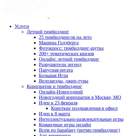
Услуги
Летний тимбилдинг
25 тимбилдингов на лето
Машина Голдберга
Фотокросс: тимбилдинг-шутка
200+ тематических квизов
Онлайн: летний тимбилдинг
Разрушители легенд
Парусная регата
Большая Игра
Велозаезды, джип-туры
Корпоратив и тимбилдинг
Онлайн-Новогодний
Новогодний корпоратив в Москве, МО
Идеи к 23 февраля
Короткие поздравления в офисе
Идеи к 8 марта
Интеллектуально-развлекательные игры
Командные игры онлайн
Всем по барабану (ритмо-тимбилдинг)
Арт-вечеринки