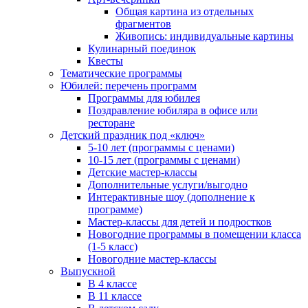
Общая картина из отдельных
фрагментов
Живопись: индивидуальные картины
Кулинарный поединок
Квесты
Тематические программы
Юбилей: перечень программ
Программы для юбилея
Поздравление юбиляра в офисе или
ресторане
Детский праздник под «ключ»
5-10 лет (программы с ценами)
10-15 лет (программы с ценами)
Детские мастер-классы
Дополнительные услуги/выгодно
Интерактивные шоу (дополнение к
программе)
Мастер-классы для детей и подростков
Новогодние программы в помещении класса
(1-5 класс)
Новогодние мастер-классы
Выпускной
В 4 классе
В 11 классе