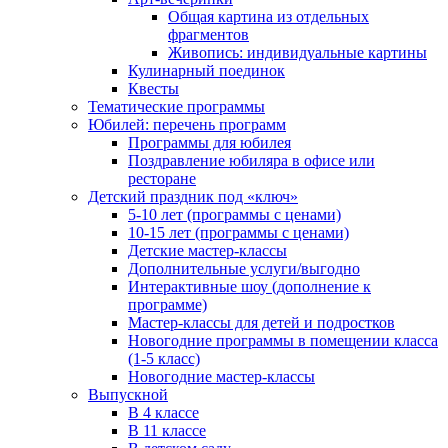
Общая картина из отдельных
фрагментов
Живопись: индивидуальные картины
Кулинарный поединок
Квесты
Тематические программы
Юбилей: перечень программ
Программы для юбилея
Поздравление юбиляра в офисе или
ресторане
Детский праздник под «ключ»
5-10 лет (программы с ценами)
10-15 лет (программы с ценами)
Детские мастер-классы
Дополнительные услуги/выгодно
Интерактивные шоу (дополнение к
программе)
Мастер-классы для детей и подростков
Новогодние программы в помещении класса
(1-5 класс)
Новогодние мастер-классы
Выпускной
В 4 классе
В 11 классе