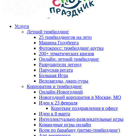
Услуги
Летний тимбилдинг
25 тимбилдингов на лето
Машина Голдберга
Фотокросс: тимбилдинг-шутка
200+ тематических квизов
Онлайн: летний тимбилдинг
Разрушители легенд
Парусная регата
Большая Игра
Велозаезды, джип-туры
Корпоратив и тимбилдинг
Онлайн-Новогодний
Новогодний корпоратив в Москве, МО
Идеи к 23 февраля
Короткие поздравления в офисе
Идеи к 8 марта
Интеллектуально-развлекательные игры
Командные игры онлайн
Всем по барабану (ритмо-тимбилдинг)
Арт-вечеринки