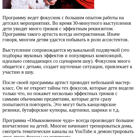
Программу ведет фокусник с большим опытом работы на
детских мероприятиях. Во время 30-минутного выступления
дети увидят много трюков с эффектным реквизитом.
Программа такого артиста всегда интерактивная. Иначе
говоря, многим детям удастся побывать в роли ассистентов.
Выступление сопровождается музыкальной подзвучкой (это
подборка звуковых эффектов и популярных композиций,
идеально совпадающих со сценарием шоу). Фокусник много
общается с детьми, создает шуточные ситуации, привлекает к
участию в шоу.
После своей программы артист проводит небольшой мастер-
класс. Он не откроет тайны тех фокусов, которые дети видели
только что, но покажет несколько эффектных трюков с
самыми обычными предметами, которые дети сразу
попытаются повторить. Это могут быть канцелярские
резинки, бутафорские купюры, картинки, шарики и т.д.
Программа «Обыкновенное чудо» всегда производит большое
впечатление на детей. Многие начинают тренироваться дома,
смотреть тематические каналы на YouTube и демонстрировать
друг другу фокусы из интернета.