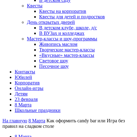
В детском саду
Квесты
Квесты на корпоратив
Квесты для детей и подростков
День открытых дверей
В детском клубе, школе, д/с
В ВУЗах и колледжах
Мастер-классы и шоу-программы
Живопись маслом
Творческие мастер-классы
«Вкусные» мастер-классы
Световое шоу
Песочное шоу
Контакты
Юбилей
Корпоратив
Онлайн-игры
Детям
23 февраля
8 Марта
Школьные праздники
На главную
8 Марта
Как оформить candy bar или Игра без
правил на сладком столе
8 Марта