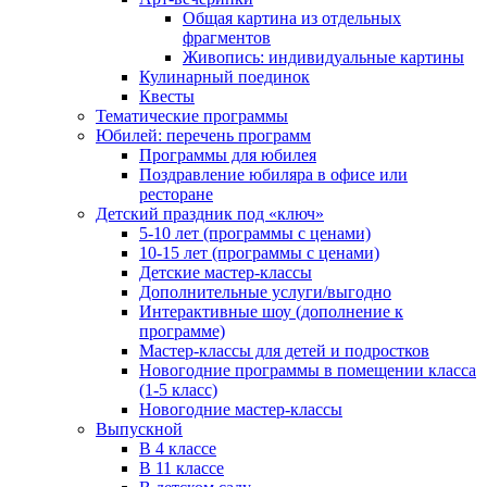
Общая картина из отдельных
фрагментов
Живопись: индивидуальные картины
Кулинарный поединок
Квесты
Тематические программы
Юбилей: перечень программ
Программы для юбилея
Поздравление юбиляра в офисе или
ресторане
Детский праздник под «ключ»
5-10 лет (программы с ценами)
10-15 лет (программы с ценами)
Детские мастер-классы
Дополнительные услуги/выгодно
Интерактивные шоу (дополнение к
программе)
Мастер-классы для детей и подростков
Новогодние программы в помещении класса
(1-5 класс)
Новогодние мастер-классы
Выпускной
В 4 классе
В 11 классе