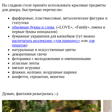
На сладком столе принято использовать красивые предметы
для декора, быстренько перечислю:
фарфоровые, пластмассовые, металлические фигурки и
статуэтки
объемные буквы и слова
(«LOVE», «Family», имена и
первые буквы инициалов)
бумажные украшения для капкейков (тут можно
распечатать коллекцию «для принцесс»
или
для
пиратов
)
натуральные и искусственные цветы
декоративные свечи
фоторамки с молодоженами и именинниками
атласные ленты
мягкие игрушки
флажки, колпаки, воздушные шарики
конфетти, серпантин, монетки
Думаю, фантазия разыгралась :-).