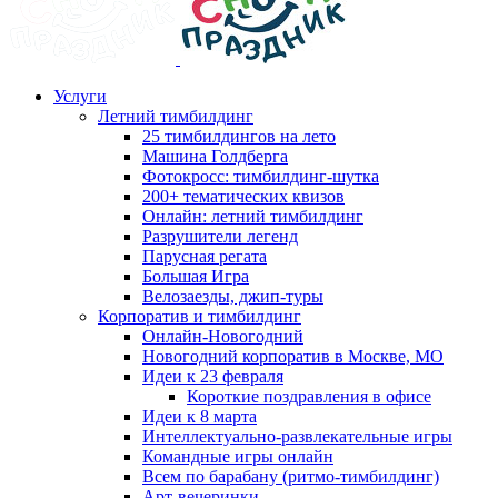
Услуги
Летний тимбилдинг
25 тимбилдингов на лето
Машина Голдберга
Фотокросс: тимбилдинг-шутка
200+ тематических квизов
Онлайн: летний тимбилдинг
Разрушители легенд
Парусная регата
Большая Игра
Велозаезды, джип-туры
Корпоратив и тимбилдинг
Онлайн-Новогодний
Новогодний корпоратив в Москве, МО
Идеи к 23 февраля
Короткие поздравления в офисе
Идеи к 8 марта
Интеллектуально-развлекательные игры
Командные игры онлайн
Всем по барабану (ритмо-тимбилдинг)
Арт-вечеринки